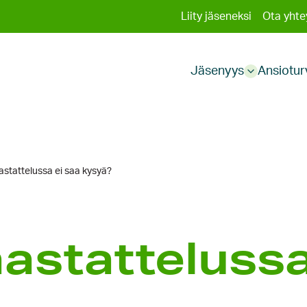
Toissija
Liity jäseneksi
Ota yhte
Päävali
valikko
Jäsenyys
Ansiotur
Sub
menu
astattelussa ei saa kysyä?
astattelussa