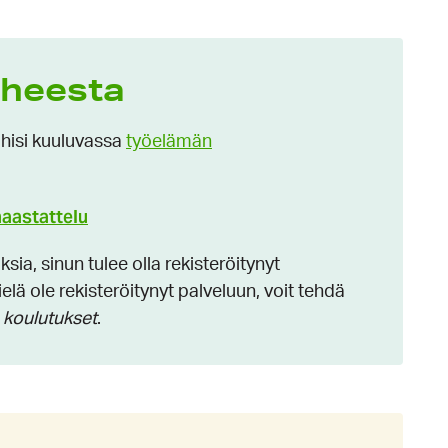
iheesta
ihisi kuuluvassa
työelämän
haastattelu
ia, sinun tulee olla rekisteröitynyt
elä ole rekisteröitynyt palveluun, voit tehdä
 koulutukset
.