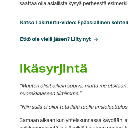
saattaa olla asiallista kysyä perheestä esimerk
Katso Lakiruutu-video: Epäasiallinen kohtel
Etkö ole vielä jäsen? Liity nyt
Ikäsyrjintä
”Muuten olisit oikein sopiva, mutta me etsitään
nuorekkaaseen tiimiimme.”
”Niin sulla ei ollut tota ikää tuolla ansioluettelos
Samaan aikaan kun yhteiskunnassa käydään ja