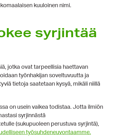
komaalaisen kuuloinen nimi.
okee syrjintää
ä, jotka ovat tarpeellisia haettavan
oidaan työnhakijan soveltuvuutta ja
viä tietoja saatetaan kysyä, mikäli niillä
ssa on usein vaikea todistaa. Jotta ilmiön
mastasi syrjinnästä
etulle (sukupuoleen perustuva syrjintä),
udelliseen työsuhdeneuvontaamme.