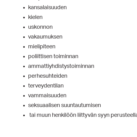
kansalaisuuden
kielen
uskonnon
vakaumuksen
mielipiteen
poliittisen toiminnan
ammattiyhdistystoiminnan
perhesuhteiden
terveydentilan
vammaisuuden
seksuaalisen suuntautumisen
tai muun henkilöön liittyvän syyn perusteell