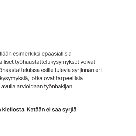
lään esimerkiksi epäasiallisia
alliset työhaastattelukysymykset voivat
haastatteluissa esille tulevia syrjinnän eri
kysymyksiä, jotka ovat tarpeellisia
avulla arvioidaan työnhakijan
iellosta. Ketään ei saa syrjiä