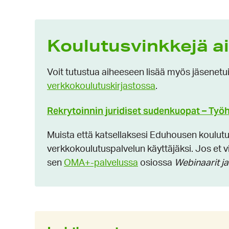
Koulutusvinkkejä a
Voit tutustua aiheeseen lisää myös jäsenetu
verkkokoulutuskirjastossa
.
Rekrytoinnin juridiset sudenkuopat – Työ
Muista että katsellaksesi Eduhousen koulutuks
verkkokoulutuspalvelun käyttäjäksi. Jos et vi
sen
OMA+-palvelussa
osiossa
Webinaarit ja