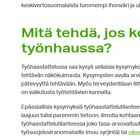
keskivertosuomalaista tummempi ihonväri ja ul
Mitä tehdä, jos k
työnhaussa?
Työhaastattelussa saa kysyä sellaisia kysymyksi
tehtävän näkökulmasta. Kysymysten avulla arvi
pätevyyttä tehtävään. Myös terveydentilaan liitty
on vaikutusta työtehtävien kannalta.
Epäasiallisia kysymyksiä työhaastattelutilantee
laajuus tulisi paremmin tietoon, ilmoita kohtaa
työhaastattelutilanteessa joko tasa-arvovaltuut
työsuojeluviranomaiselle (muu syrjintä) tai
oike