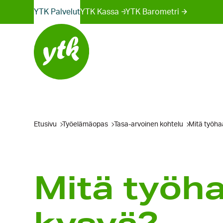
Sivustot
Hyppää
YTK Palvelut
YTK Kassa
YTK Barometri
sisältöön
valikko
Etusivu
Työelämäopas
Tasa-arvoinen kohtelu
Mitä työha
Mitä työha