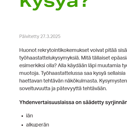
kysyä?
Päivitetty 27.3.2025
Huonot rekrytointikokemukset voivat pitää sisäl
työhaastattelukysymyksiä. Mitä tällaiset epäasi
esimerkiksi olla? Alla käydään läpi muutamia työ
muotoja. Työhaastattelussa saa kysyä sellaisia 
haettavan tehtävän näkökulmasta. Kysymysten 
soveltuvuutta ja pätevyyttä tehtävään.
Yhdenvertaisuuslaissa on säädetty syrjinnän k
iän
alkuperän