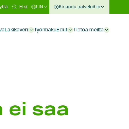
inen
yttä
Etsi
FIN
Kirjaudu palveluihin
kko
va
Lakikaveri
Työnhaku
Edut
Tietoa meiltä
Sub
Sub
Sub
menu
menu
menu
 ei saa