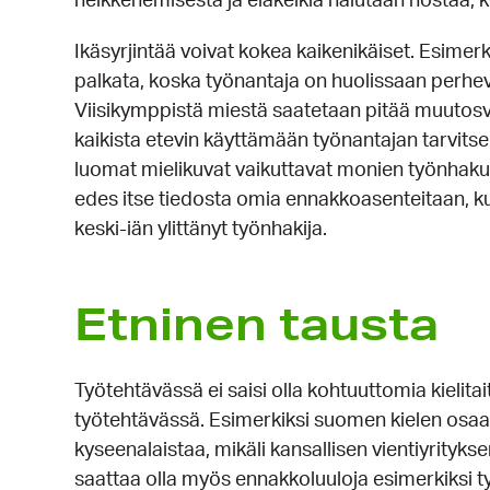
heikkenemisestä ja eläkeikiä halutaan nostaa, 
Ikäsyrjintää voivat kokea kaikenikäiset. Esimerk
palkata, koska työnantaja on huolissaan perhev
Viisikymppistä miestä saatetaan pitää muutosva
kaikista etevin käyttämään työnantajan tarvits
luomat mielikuvat vaikuttavat monien työnhakuu
edes itse tiedosta omia ennakkoasenteitaan, ku
keski-iän ylittänyt työnhakija.
Etninen tausta
Työtehtävässä ei saisi olla kohtuuttomia kielitait
työtehtävässä. Esimerkiksi suomen kielen osaami
kyseenalaistaa, mikäli kansallisen vientiyritykse
saattaa olla myös ennakkoluuloja esimerkiksi ty