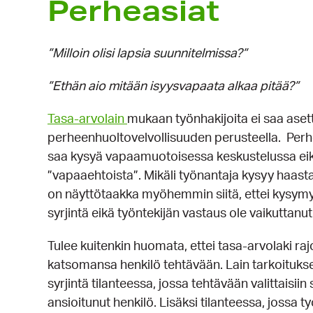
Perheasiat
”Milloin olisi lapsia suunnitelmissa?”
”Ethän aio mitään isyysvapaata alkaa pitää?”
Tasa-arvolain
mukaan työnhakijoita ei saa as
perheenhuoltovelvollisuuden perusteella. Perheas
saa kysyä vapaamuotoisessa keskustelussa eikä 
”vapaaehtoista”. Mikäli työnantaja kysyy haasta
on näyttötaakka myöhemmin siitä, ettei kysym
syrjintä eikä työntekijän vastaus ole vaikuttanu
Tulee kuitenkin huomata, ettei tasa-arvolaki raj
katsomansa henkilö tehtävään. Lain tarkoituk
syrjintä tilanteessa, jossa tehtävään valittais
ansioitunut henkilö. Lisäksi tilanteessa, jossa