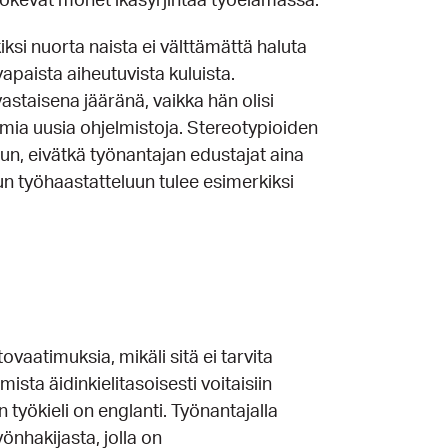
kokevat monet ikäsyrjintää työelämässä.
iksi nuorta naista ei välttämättä haluta
apaista aiheutuvista kuluista.
staisena jääränä, vaikka hän olisi
emia uusia ohjelmistoja. Stereotypioiden
n, eivätkä työnantajan edustajat aina
n työhaastatteluun tulee esimerkiksi
ovaatimuksia, mikäli sitä ei tarvita
sta äidinkielitasoisesti voitaisiin
n työkieli on englanti. Työnantajalla
önhakijasta, jolla on