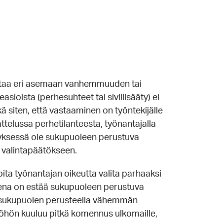
ettaa eri asemaan vanhemmuuden tai
ioista (perhesuhteet tai siviilisääty) ei
siten, että vastaaminen on työntekijälle
ttelussa perhetilanteesta, työnantajalla
yksessä ole sukupuoleen perustuva
t valintapäätökseen.
oita työnantajan oikeutta valita parhaaksi
sena on estää sukupuoleen perustuva
iin sukupuolen perusteella vähemmän
 työhön kuuluu pitkä komennus ulkomaille,