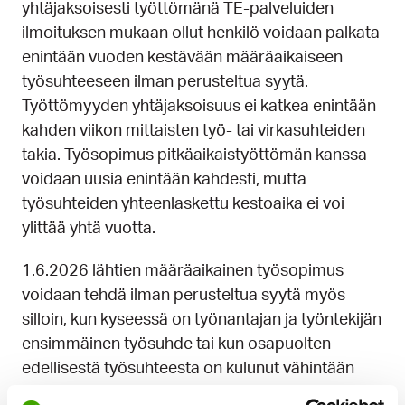
yhtäjaksoisesti työttömänä TE-palveluiden
ilmoituksen mukaan ollut henkilö voidaan palkata
enintään vuoden kestävään määräaikaiseen
työsuhteeseen ilman perusteltua syytä.
Työttömyyden yhtäjaksoisuus ei katkea enintään
kahden viikon mittaisten työ- tai virkasuhteiden
takia. Työsopimus pitkäaikaistyöttömän kanssa
voidaan uusia enintään kahdesti, mutta
työsuhteiden yhteenlaskettu kestoaika ei voi
ylittää yhtä vuotta.
1.6.2026 lähtien määräaikainen työsopimus
voidaan tehdä ilman perusteltua syytä myös
silloin, kun kyseessä on työnantajan ja työntekijän
ensimmäinen työsuhde tai kun osapuolten
edellisestä työsuhteesta on kulunut vähintään
viisi vuotta.