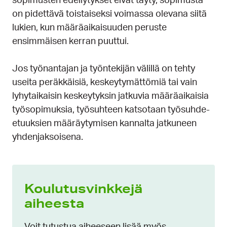
sopimusten edellytykset eivät täyty, sopimusta
on pidettävä toistaiseksi voimassa olevana siitä
lukien, kun määräaikaisuuden peruste
ensimmäisen kerran puuttui.
Jos työnantajan ja työntekijän välillä on tehty
useita peräkkäisiä, keskeytymättömiä tai vain
lyhytaikaisin keskeytyksin jatkuvia määräaikaisia
työsopimuksia, työsuhteen katsotaan työsuhde-
etuuksien määräytymisen kannalta jatkuneen
yhdenjaksoisena.
Koulutusvinkkejä
aiheesta