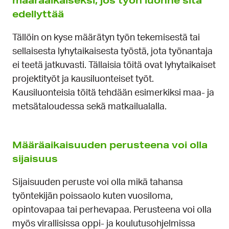
määräaikaiseksi, jos työn luonne sitä
edellyttää
Tällöin on kyse määrätyn työn tekemisestä tai
sellaisesta lyhytaikaisesta työstä, jota työnantaja
ei teetä jatkuvasti. Tällaisia töitä ovat lyhytaikaiset
projektityöt ja kausiluonteiset työt.
Kausiluonteisia töitä tehdään esimerkiksi maa- ja
metsätaloudessa sekä matkailualalla.
Määräaikaisuuden perusteena voi olla
sijaisuus
Sijaisuuden peruste voi olla mikä tahansa
työntekijän poissaolo kuten vuosiloma,
opintovapaa tai perhevapaa. Perusteena voi olla
myös virallisissa oppi- ja koulutusohjelmissa