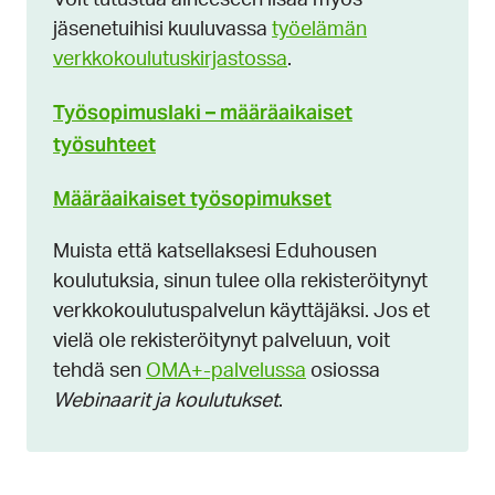
Voit tutustua aiheeseen lisää myös
jäsenetuihisi kuuluvassa
työelämän
verkkokoulutuskirjastossa
.
Työsopimuslaki – määräaikaiset
työsuhteet
Määräaikaiset työsopimukset
Muista että katsellaksesi Eduhousen
koulutuksia, sinun tulee olla rekisteröitynyt
verkkokoulutuspalvelun käyttäjäksi. Jos et
vielä ole rekisteröitynyt palveluun, voit
tehdä sen
OMA+-palvelussa
osiossa
Webinaarit ja koulutukset
.