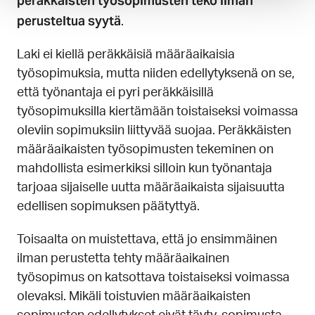
peräkkäisten työsopimusten teko ilman
perusteltua syytä
.
Laki ei kiellä peräkkäisiä määräaikaisia
työsopimuksia, mutta niiden edellytyksenä on se,
että työnantaja ei pyri peräkkäisillä
työsopimuksilla kiertämään toistaiseksi voimassa
oleviin sopimuksiin liittyvää suojaa. Peräkkäisten
määräaikaisten työsopimusten tekeminen on
mahdollista esimerkiksi silloin kun työnantaja
tarjoaa sijaiselle uutta määräaikaista sijaisuutta
edellisen sopimuksen päätyttyä.
Toisaalta on muistettava, että jo ensimmäinen
ilman perustetta tehty määräaikainen
työsopimus on katsottava toistaiseksi voimassa
olevaksi. Mikäli toistuvien määräaikaisten