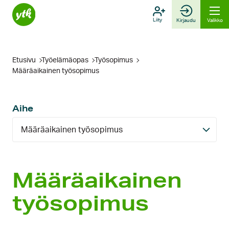
Hyppää
sisältöön
Liity
Kirjaudu
Valikko
Etusivu
Työelämäopas
Työsopimus
Määräaikainen työsopimus
Aihe
Määräaikainen työsopimus
Määräaikainen
työsopimus