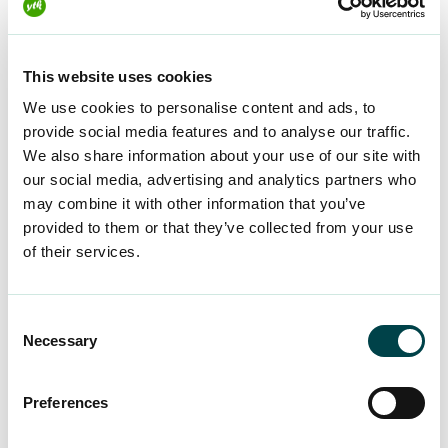
Ilman perusteltua syytä tehty määräaikainen
työsopimus voi kestää enintään vuoden.
This website uses cookies
Sopimukseen liittyy
We use cookies to personalise content and ads, to
myös irtisanomismahdollisuus: kun työsuhde on
provide social media features and to analyse our traffic.
kestänyt vähintään kuusi kuukautta, voivat
We also share information about your use of our site with
työnantaja ja työntekijä irtisanoa sopimuksen
our social media, advertising and analytics partners who
samalla tavalla kuin toistaiseksi voimassa olevan
may combine it with other information that you’ve
työsopimuksen.
provided to them or that they’ve collected from your use
of their services.
Työntekijällä on lisäksi oikeus pyytää ennen
määräaikaisen työsuhteen päättymistä
Consent
työnantajalta selvitys siitä, olisiko työsuhdetta
Necessary
Selection
mahdollista jatkaa joko toistaiseksi voimassa
olevana tai perustellusta syystä määräaikaisena.
Preferences
Työntekijän pyynnöstä selvitys on annettava
kirjallisesti kuukauden kuluessa.