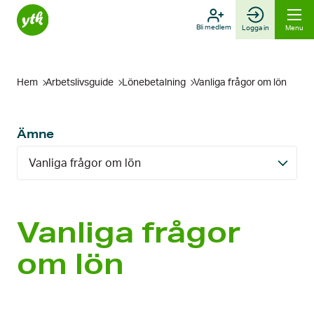
Skip
to
Bli medlem
Logga in
Menu
content
Hem
Arbetslivsguide
Löne­betalning
Vanliga frågor om lön
Ämne
Vanliga frågor om lön
Vanliga frågor
om lön