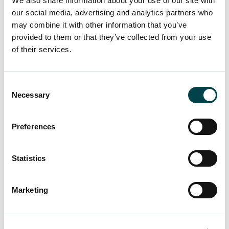
We also share information about your use of our site with
our social media, advertising and analytics partners who
may combine it with other information that you’ve
Min arbetsgivare har
provided to them or that they’ve collected from your use
upptäckt att de har betalat
of their services.
ut för mycket till mig. Måste
jag betala tillbaka det
överbetalda beloppet, även
Consent
om det inte var mitt fel?
Necessary
Selection
Preferences
Har jag rätt till lön under
sjukfrånvaron?
Statistics
Marketing