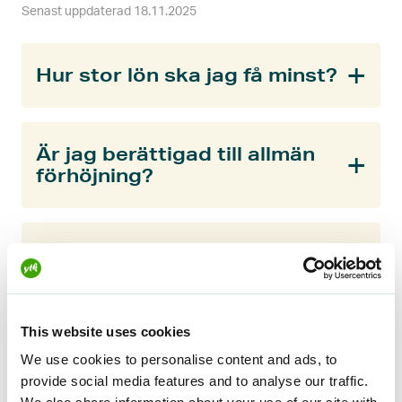
Senast uppdaterad 18.11.2025
Hur stor lön ska jag få minst?
Är jag berättigad till allmän
förhöjning?
När ska slutlönen betalas?
Jag har inte fått mina
This website uses cookies
lönespecifikationer. Vad ska
We use cookies to personalise content and ads, to
jag göra?
provide social media features and to analyse our traffic.