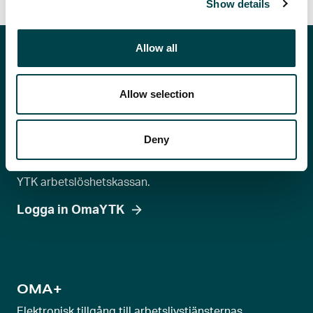
Show details
Allow all
Allow selection
OmaYTK
Arbetslöshetskassans elektroniska tjänst för ansökan
Deny
om dagpenning och rådgivning om utkomstskydd
samt för upprätthållande av egna medlemsuppgifter i
YTK arbetslöshetskassan.
Logga in OmaYTK
OMA+
Elektronisk tillgång till arbetslivstjänsternas