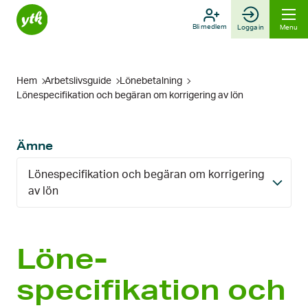
Skip
to
Bli medlem
Logga in
Menu
content
Hem
Arbetslivsguide
Löne­betalning
Löne­specifikation och begäran om korrigering av lön
Ämne
Löne­specifikation och begäran om korrigering
av lön
Löne­
specifikation och