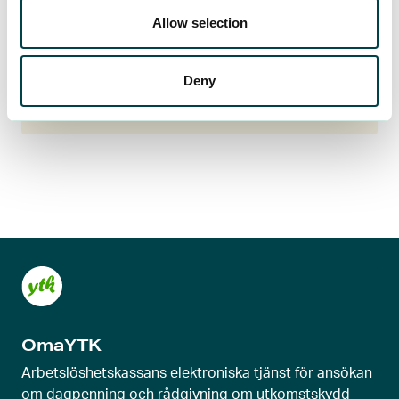
betalats korrekt? Om du stöter på knepiga
Allow selection
situationer i arbetslivet, vänd…
Deny
Läs mer
OmaYTK
Arbetslöshetskassans elektroniska tjänst för ansökan
om dagpenning och rådgivning om utkomstskydd