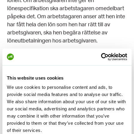
lönen. Om arbetsgivaren inte ger en
lönespecifikation ska arbetstagaren omedelbart
påpeka det. Om arbetstagaren anser att hen inte
har fått hela den lön som hen har rätt till av
arbetsgivaren, ska hen begära rättelse av
löneutbetalningen hos arbetsgivaren.
Försummelse av lönespecifikation trots
uppmaning är en straffbar gärning enligt 13 kap.
11 § 2 mom. i arbetsavtalslagen.
This website uses cookies
We use cookies to personalise content and ads, to
provide social media features and to analyse our traffic.
Tips på utbildningar i
We also share information about your use of our site with
our social media, advertising and analytics partners who
ämnet
may combine it with other information that you’ve
provided to them or that they’ve collected from your use
Du kan också lära dig mer om ämnet i
of their services.