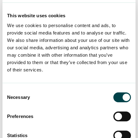
En arbetstagare som är
moderskaps-, särskilt
moderskaps
-, faderskaps-
,
graviditets-
,
This website uses cookies
föräldra-
, eller
v
årdledig
får i regel inte sägas upp
We use cookies to personalise content and ads, to
på grund av produktionsorsaker eller
provide social media features and to analyse our traffic.
ekonomiska orsaker. Uppsägning är endast
We also share information about your use of our site with
möjlig om företagets verksamhet upphör helt
our social media, advertising and analytics partners who
och hållet. Om det finns grund för uppsägning av
may combine it with other information that you’ve
provided to them or that they’ve collected from your use
produktionsorsaker eller ekonomiska orsaker,
of their services.
kan uppsägningsanmälan lämnas till den som är
familjeledig redan innan hen återgår till arbetet.
Anställningsförhållandet upphör dock först efter
Consent
den uppsägningstid som börjar när
Necessary
Selection
familjeledigheten upphör.
Preferences
Juristkompis
Statistics
Upphörde ditt anställningsförhållande oväntat