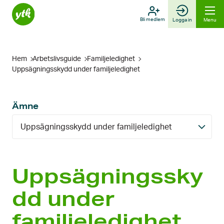
Skip
to
Bli medlem
Logga in
Menu
content
Hem
Arbetslivsguide
Familje­ledighet
Uppsägningsskydd under familjeledighet
Ämne
Uppsägningsskydd under familjeledighet
Uppsägningssky
dd under
familjeledighet