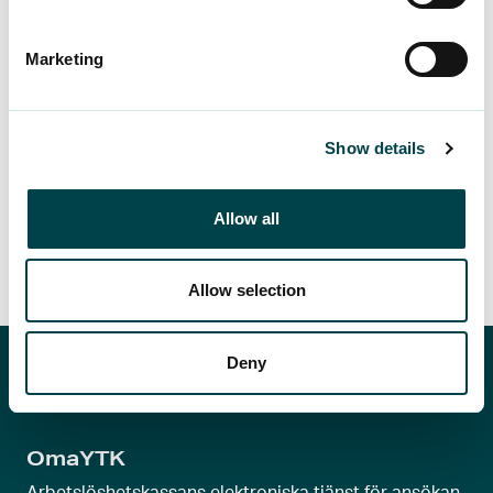
eller vill du försäkra dig om att din lön har
betalats korrekt? Om du stöter på knepiga
Marketing
situationer i arbetslivet, vänd…
Läs mer
Show details
Allow all
Allow selection
Deny
OmaYTK