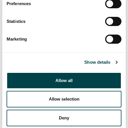
Preferences
Juristkompis
Upphörde ditt anställningsförhållande oväntat
Statistics
eller vill du försäkra dig om att din lön har
betalats korrekt? Om du stöter på knepiga
situationer i arbetslivet, vänd…
Marketing
Läs mer
Show details
Allow all
Inte medlem ännu? Gå med här
Allow selection
Deny