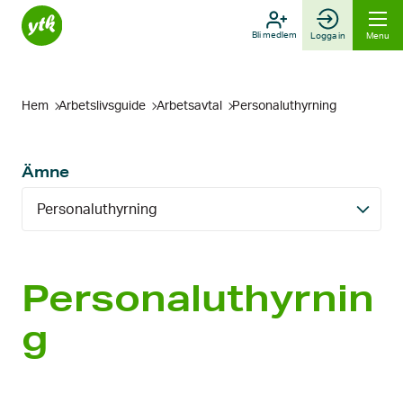
Skip
to
Bli medlem
Logga in
Menu
content
Hem
Arbetslivsguide
Arbetsavtal
Personaluthyrning
Ämne
Personaluthyrning
Personaluthyrnin
g