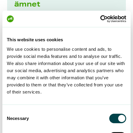
ämnet
Du kan också lära dig mer om ämnet i
onlineutbildningsbiblioteket för arbetslivet
,
som är en del av dina medlemsförmåner.
This website uses cookies
Vuokratyösuhteen pelisäännöt
We use cookies to personalise content and ads, to
provide social media features and to analyse our traffic.
Kom ihåg att för att kunna se Eduhouse
We also share information about your use of our site with
utbildningar måste du vara registrerad som
our social media, advertising and analytics partners who
may combine it with other information that you’ve
användare av online-utbildningstjänsten.
provided to them or that they’ve collected from your use
Om du ännu inte är registrerad kan du göra
of their services.
det i
OMA+ -tjänsten
under
Webbinarier
och utbildningar
.
Consent
Necessary
Selection