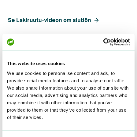
Se Lakiruutu-videon om slutlön
Inte ännu medlem? Gå med nu
This website uses cookies
Tips på utbildningar i
We use cookies to personalise content and ads, to
ämnet
provide social media features and to analyse our traffic.
We also share information about your use of our site with
our social media, advertising and analytics partners who
Du kan också lära dig mer om ämnet i
may combine it with other information that you’ve
onlineutbildningsbiblioteket för arbetslivet
,
provided to them or that they’ve collected from your use
som är en del av dina medlemsförmåner.
of their services.
Työsopimuslaki – 5. Palkanmaksu