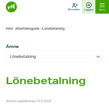
Skip
to
Bli medlem
Logga in
Menu
content
Hem
Arbetslivsguide
Löne­betalning
Ämne
Löne­betalning
Löne­betalning
Senast uppdaterad 10.9.2025